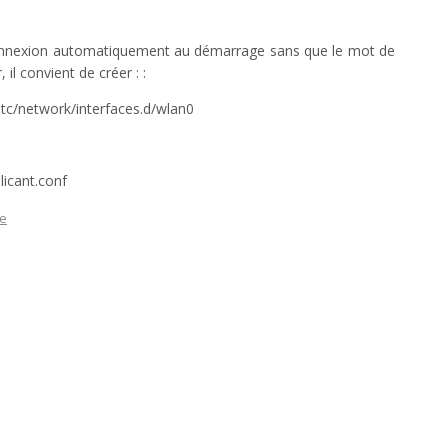
connexion automatiquement au démarrage sans que le mot de
 il convient de créer : :
/etc/network/interfaces.d/wlan0
licant.conf
e