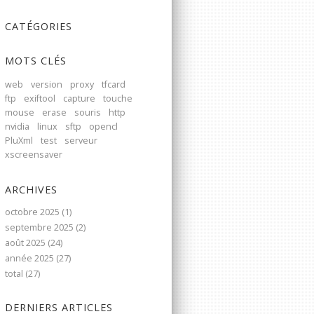
CATÉGORIES
MOTS CLÉS
web
version
proxy
tfcard
ftp
exiftool
capture
touche
mouse
erase
souris
http
nvidia
linux
sftp
opencl
PluXml
test
serveur
xscreensaver
ARCHIVES
octobre 2025 (1)
septembre 2025 (2)
août 2025 (24)
année 2025 (27)
total (27)
DERNIERS ARTICLES