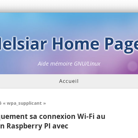
elsiar Home Pag
Aide mémoire GNU/Linux
Accueil
é « wpa_supplicant »
quement sa connexion Wi-Fi au
n Raspberry PI avec