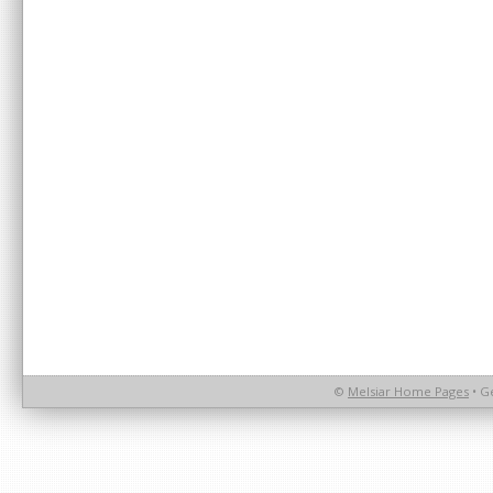
©
Melsiar Home Pages
• G