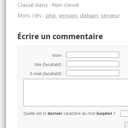
Classé dans : Non classé
Mots clés :
php
,
version
,
debian
,
serveur
Écrire un commentaire
Nom :
Site (facultatif) :
E-mail (facultatif) :
Quelle est le
dernier
caractère du mot
baqdwt
?