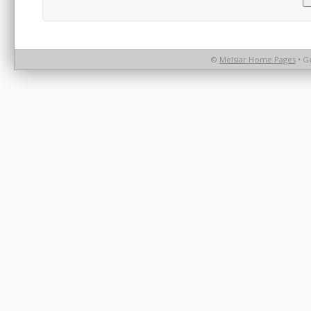
©
Melsiar Home Pages
• G