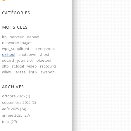
CATÉGORIES
MOTS CLÉS
ftp
serveur
debian
networkManager
wpa_supplicant
screenshoot
exiftool
shutdown
vhost
sdcard
journalctl
bluetooh
sftp
rc.local
vidéo
raccourci
wlan0
erase
linux
swapon
ARCHIVES
octobre 2025 (1)
septembre 2025 (2)
août 2025 (24)
année 2025 (27)
total (27)