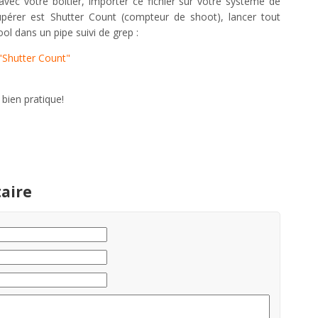
vec votre boîtier, importer ce fichier sur votre système de
upérer est Shutter Count (compteur de shoot), lancer tout
l dans un pipe suivi de grep :
"Shutter Count"
 bien pratique!
aire