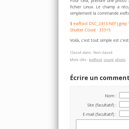
Pour cela, prendre une photo a
fichier Linux. Le champ a réc
simplement la commande exiftoo
$ exiftool DSC_2413.NEF|grep 
Shutter Count : 33315
Voilà, c'est tout simple est c'est
Classé dans : Non classé
Mots clés :
exiftool
,
count
,
photo
Écrire un comment
Nom :
Site (facultatif) :
E-mail (facultatif) :